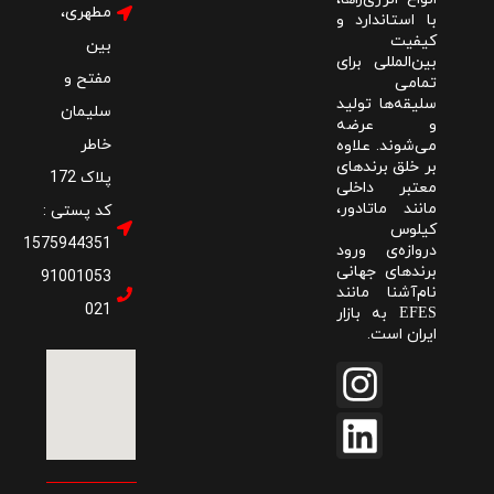
مطهری،
با استاندارد و
کیفیت
بین
بین‌المللی برای
مفتح و
تمامی
سلیقه‌ها تولید
سلیمان
و عرضه
خاطر
می‌شوند. علاوه
بر خلق برندهای
پلاک 172
معتبر داخلی
مانند ماتادور،
کد پستی :
کیلوس
1575944351
دروازه‌ی ورود
برندهای جهانی
91001053
نام‌آشنا مانند
021
به بازار
EFES
ایران است.