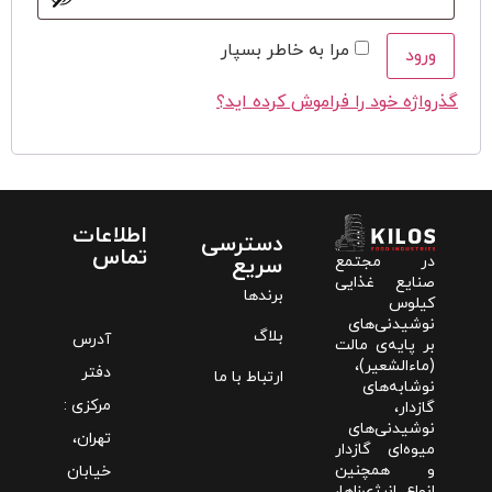
مرا به خاطر بسپار
ورود
گذرواژه خود را فراموش کرده اید؟
اطلاعات
دسترسی
تماس
سریع
در مجتمع
صنایع غذایی
برندها
کیلوس
نوشیدنی‌های
بلاگ
آدرس
بر پایه‌ی مالت
(ماءالشعیر)،
دفتر
ارتباط با ما
نوشابه‌های
مرکزی :‌
گازدار،
نوشیدنی‌های
تهران،
میوه‌ای گازدار
و همچنین
خیابان
انواع انرژی‌زاها،