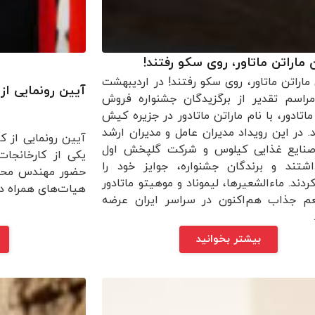
 ماراتن ماتاور، روی سکو رفتند!
 ماراتن ماتاور، روی سکو رفتند! در اردیبهشت
آیین رونمایی از
مراسم تقدیر از برگزیدگان جشنواره فروش
ماتادور، با نام ماراتن ماتادور در جزیره کیش
د. در این رویداد مدیران عامل و مدیران ارشد
آیین رونمایی از ک
نایع غذایی کیلوس و شرکت گلپخش اول
یکی از کارخانجا
شتند و برندگان جشنواره، جوایز خود را
حضور مهندس محمد
ردند. ماءالشعیرها، لیموناد و موهیتو ماتادور
هیات‌های همراه در روز سه‌شن
 طعم جذاب هم‌‍‌‌اکنون در سراسر ایران عرضه
بیشتر بخوانید