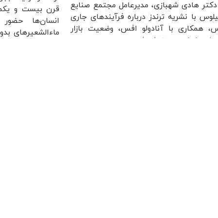
کتر هادی شهبازی، مدیرعامل مجتمع صنایع
قرن بیست و یکم،
لوس با نشریه ترندز درباره فرآیندهای جاری
انسان‌ها حضور
س، همکاری با آنادولو افس، وضعیت بازار
ماءالشعیرهای بدون 
ا در ایران و... منتشر شد.
بین مردم دنیا پید
بیشتر بخوانید